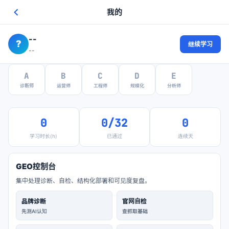
我的
--
?
继续学习
--
A
B
C
D
E
诊断师
运营师
工程师
规模化
分析师
0
0/32
0
学习时长(h)
已通过
连续天
GEO控制台
集中处理诊断、自检、结构化部署和可见度复盘。
品牌诊断
官网自检
先测AI认知
查抓取基础