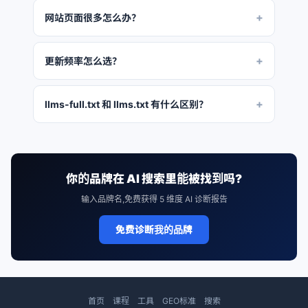
网站页面很多怎么办？
不需要把所有页面都加进去，选择最重要的 10-20 个核
心页面即可。AI 会通过 sitemap 发现其他页面。
更新频率怎么选？
daily 适合新闻/博客，weekly 适合产品页，monthly
适合关于我们/联系方式等不常变的页面。
llms-full.txt 和 llms.txt 有什么区别？
llms.txt 是简要版，包含品牌名称、核心业务和联系方
式等摘要信息。llms-full.txt 是完整版，列出网站所有
重要页面的标题、URL、描述和更新频率。AI 大模型会
优先读 llms.txt 获取概览，需要更多细节时再读 llms-
你的品牌在 AI 搜索里能被找到吗?
full.txt。
输入品牌名,免费获得 5 维度 AI 诊断报告
免费诊断我的品牌
首页
课程
工具
GEO标准
搜索